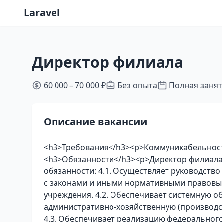
Laravel
Директор филиала
60 000 – 70 000 ₽
Без опыта
Полная заня
Описание вакансии
<h3>Требования</h3><p>Коммуникабельност
<h3>Обязанности</h3><p>Директор филиал
обязанности: 4.1. Осуществляет руководств
с законами и иными нормативными правовым
учреждения. 4.2. Обеспечивает системную о
административно-хозяйственную (производс
4.3. Обеспечивает реализацию федерального