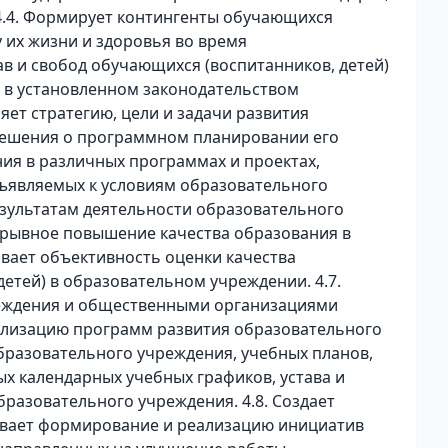
4.4. Формирует контингенты обучающихся
у их жизни и здоровья во время
в и свобод обучающихся (воспитанников, детей)
 в установленном законодательством
яет стратегию, цели и задачи развития
решения о программном планировании его
ия в различных программах и проектах,
ъявляемых к условиям образовательного
зультатам деятельности образовательного
ерывное повышение качества образования в
вает объективность оценки качества
етей) в образовательном учреждении. 4.7.
реждения и общественными организациями
еализацию программ развития образовательного
разовательного учреждения, учебных планов,
ых календарных учебных графиков, устава и
бразовательного учреждения. 4.8. Создает
ивает формирование и реализацию инициатив