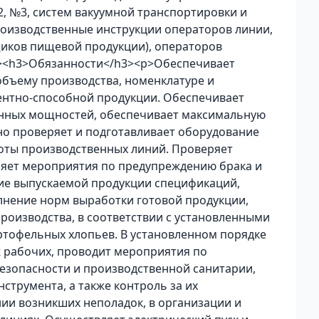
, №3, систем вакуумной транспортировки и
производственные инструкции операторов линии,
иков пищевой продукции), операторов
p><h3>Обязанности</h3><p>Обеспечивает
объему производства, номенклатуре и
рентно-способной продукции. Обеспечивает
нных мощностей, обеспечивает максимальную
но проверяет и подготавливает оборудование
оты производственных линий. Проверяет
ляет мероприятия по предупреждению брака и
ие выпускаемой продукции спецификаций,
лнение норм выработки готовой продукции,
роизводства, в соответствии с установленными
ртофельных хлопьев. В установленном порядке
 рабочих, проводит мероприятия по
езопасности и производственной санитарии,
струмента, а также контроль за их
ии возникших неполадок, в организации и