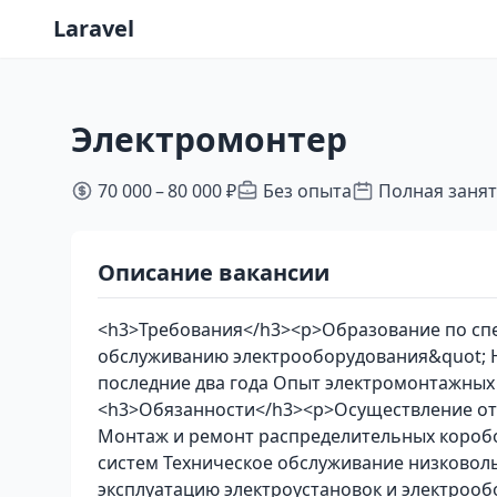
Laravel
Электромонтер
70 000 – 80 000 ₽
Без опыта
Полная заня
Описание вакансии
<h3>Требования</h3><p>Образование по спе
обслуживанию электрооборудования&quot; Н
последние два года Опыт электромонтажных 
<h3>Обязанности</h3><p>Осуществление от
Монтаж и ремонт распределительных коробо
систем Техническое обслуживание низковоль
эксплуатацию электроустановок и электрооб