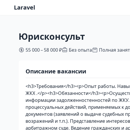
Laravel
Юрисконсульт
55 000 – 58 000 ₽
Без опыта
Полная заня
Описание вакансии
<h3>Требования</h3><p>Опыт работы. Навык
ЖКХ .</p><h3>Обязанности</h3><p>Осуществ
информации задолженностенностей по ЖКУ. 
процессуальных действий, применяемых к д
документов (заявлений о выдаче судебных пр
возражений и т.п.). Представление интересо
арбитражном суде. Ведение гражданских и а