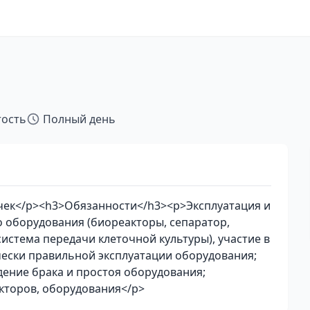
тость
Полный день
чек</p><h3>Обязанности</h3><p>Эксплуатация и
 оборудования (биореакторы, сепаратор,
система передачи клеточной культуры), участие в
чески правильной эксплуатации оборудования;
ение брака и простоя оборудования;
кторов, оборудования</p>