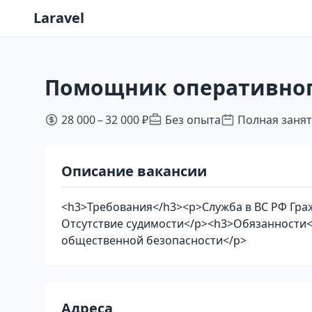
Laravel
Помощник оперативног
28 000 – 32 000 ₽
Без опыта
Полная заня
Описание вакансии
<h3>Требования</h3><p>Служба в ВС РФ Граж
Отсутствие судимости</p><h3>Обязанности<
общественной безопасности</p>
Адреса