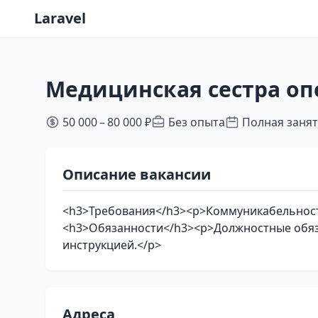
Laravel
Медицинская сестра о
50 000 – 80 000 ₽
Без опыта
Полная заня
Описание вакансии
<h3>Требования</h3><p>Коммуникабельност
<h3>Обязанности</h3><p>Должностные обяза
инструкцией.</p>
Адреса