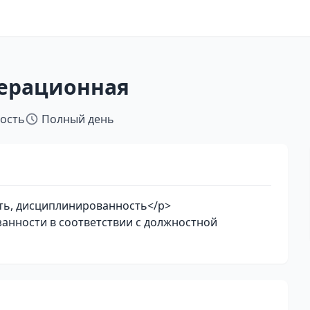
перационная
тость
Полный день
ь, дисциплинированность</p>
нности в соответствии с должностной