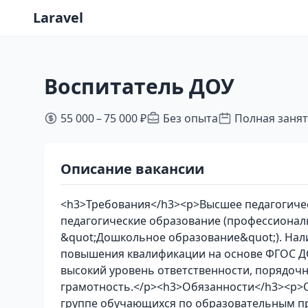
Laravel
Воспитатель ДОУ
55 000 – 75 000 ₽
Без опыта
Полная заня
Описание вакансии
<h3>Требования</h3><p>Высшее педагогиче
педагогические образование (профессионал
&quot;Дошкольное образование&quot;). Нал
повышения квалификации на основе ФГОС ДО
высокий уровень ответственности, порядочн
грамотность.</p><h3>Обязанности</h3><p>
группе обучающихся по образовательным 