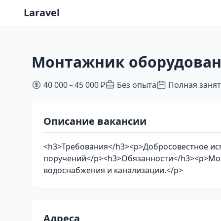
Laravel
Монтажник оборудован
40 000 – 45 000 ₽
Без опыта
Полная заня
Описание вакансии
<h3>Требования</h3><p>Добросовестное ис
поручений</p><h3>Обязанности</h3><p>Мон
водоснабжения и канализации.</p>
Адреса