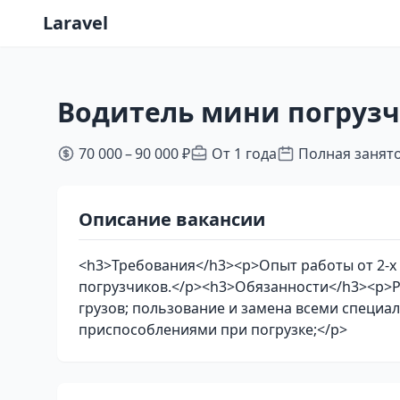
Laravel
Водитель мини погрузчи
70 000 – 90 000 ₽
От 1 года
Полная занят
Описание вакансии
<h3>Требования</h3><p>Опыт работы от 2-х 
погрузчиков.</p><h3>Обязанности</h3><p>Р
грузов; пользование и замена всеми специ
приспособлениями при погрузке;</p>