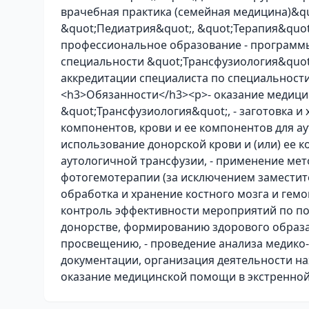
врачебная практика (семейная медицина)&qu
&quot;Педиатрия&quot;, &quot;Терапия&quot
профессиональное образование - программ
специальности &quot;Трансфузиология&quot;
аккредитации специалиста по специальности
<h3>Обязанности</h3><p>- оказание медиц
&quot;Трансфузиология&quot;, - заготовка и 
компонентов, крови и ее компонентов для ау
использование донорской крови и (или) ее к
аутологичной трансфузии, - применение ме
фотогемотерапии (за исключением заместите
обработка и хранение костного мозга и гемо
контроль эффективности мероприятий по 
донорстве, формированию здорового образа
просвещению, - проведение анализа медико-
документации, организация деятельности на
оказание медицинской помощи в экстренной