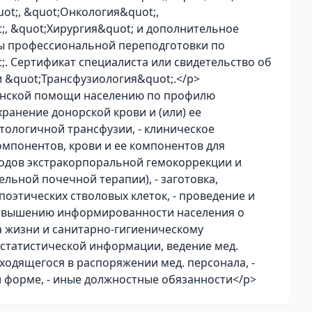
ot;, &quot;Онкология&quot;,
;, &quot;Хирургия&quot; и дополнительное
ы профессиональной переподготовки по
. Сертификат специалиста или свидетельство об
 &quot;Трансфузиология&quot;.</p>
инской помощи населению по профилю
хранение донорской крови и (или) ее
тологичной трансфузии, - клиническое
омпонентов, крови и ее компонентов для
тодов экстракорпоральной гемокоррекции и
льной почечной терапии), - заготовка,
поэтических стволовых клеток, - проведение и
повышению информированности населения о
 жизни и санитарно-гигиеническому
статистической информации, ведение мед.
ходящегося в распоряжении мед. персонала, -
 форме, - иные должностные обязанности</p>