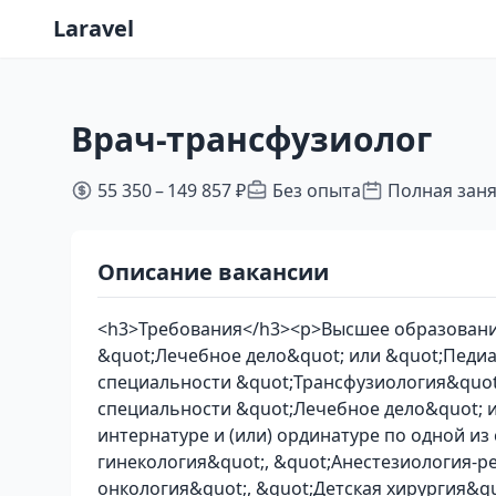
Laravel
Врач-трансфузиолог
55 350 – 149 857 ₽
Без опыта
Полная зан
Описание вакансии
<h3>Требования</h3><p>Высшее образование
&quot;Лечебное дело&quot; или &quot;Педиа
специальности &quot;Трансфузиология&quot;
специальности &quot;Лечебное дело&quot; и
интернатуре и (или) ординатуре по одной из
гинекология&quot;, &quot;Анестезиология-р
онкология&quot;, &quot;Детская хирургия&q