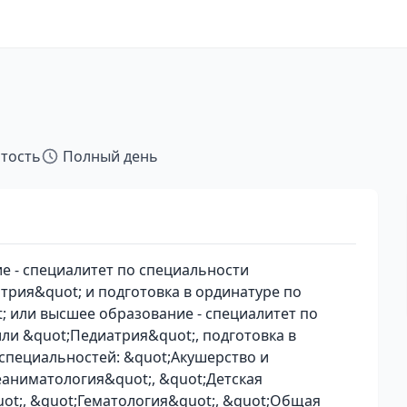
ятость
Полный день
 - специалитет по специальности
трия&quot; и подготовка в ординатуре по
 или высшее образование - специалитет по
ли &quot;Педиатрия&quot;, подготовка в
 специальностей: &quot;Акушерство и
еаниматология&quot;, &quot;Детская
uot;, &quot;Гематология&quot;, &quot;Общая