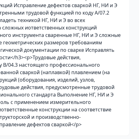
кций Исправление дефектов сваркой НГ, НИ и Э
ренными трудовой функцией по коду А/07.2
деть техникой НГ, НИ и Э во всех
 сложных иответственных конструкций
ого инструмента сваренные НГ, НИ и Э сложные
ие геометрических размеров требованиям
огической документации по сварке Исправлять
ости</h3><p>Трудовые действия,
у В/04.3 настоящего профессионального
ванной сваркой (наплавкой) плавлением (на
рукций (оборудования, изделий, узлов,
Трудовые действия, предусмотренные трудовой
сионального стандарта Выполнение НГ, НИ и Э
роль с применением измерительного
иответственные конструкции на соответствие
трукторской и производственно-
правление дефектов сваркой</p>