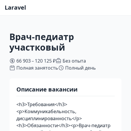
Laravel
Врач-педиатр
участковый
66 903 – 120 125 ₽
Без опыта
Полная занятость
Полный день
Описание вакансии
<h3>Требования</h3>
<p>Коммуникабельность,
дисциплинированность</p>
<h3>Обязанности</h3><p>Врач-педиатр