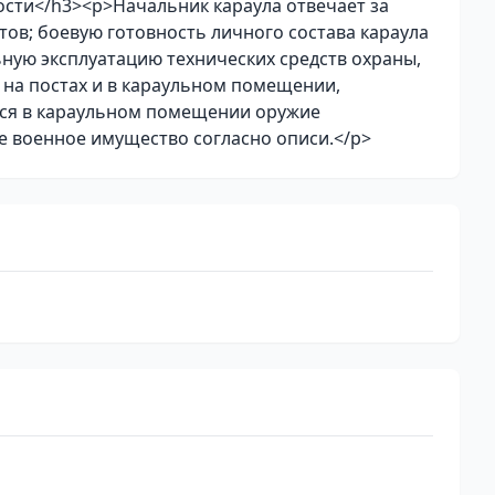
сти</h3><p>Начальник караула отвечает за
тов; боевую готовность личного состава караула
ьную эксплуатацию технических средств охраны,
 на постах и в караульном помещении,
иеся в караульном помещении оружие
ое военное имущество согласно описи.</p>