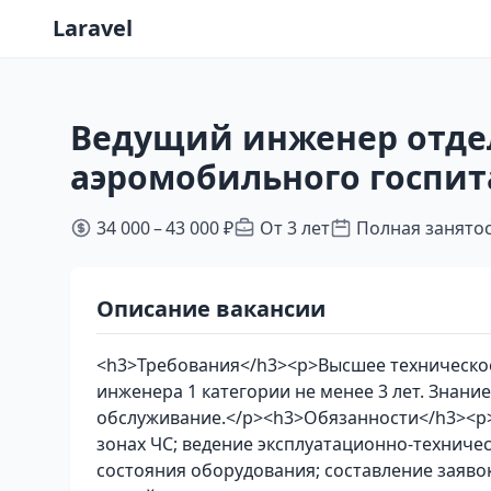
Laravel
Ведущий инженер отде
аэромобильного госпит
34 000 – 43 000 ₽
От 3 лет
Полная занято
Описание вакансии
<h3>Требования</h3><p>Высшее техническое
инженера 1 категории не менее 3 лет. Знание
обслуживание.</p><h3>Обязанности</h3><p>О
зонах ЧС; ведение эксплуатационно-техниче
состояния оборудования; составление заяво