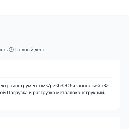
ость
Полный день
лектроинструментом</p><h3>Обязанности</h3>
ой Погрузка и разгрузка металлоконструкций.