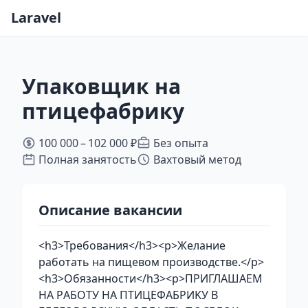
Laravel
Упаковщик на
птицефабрику
100 000 – 102 000 ₽
Без опыта
Полная занятость
Вахтовый метод
Описание вакансии
<h3>Требования</h3><p>Желание
работать на пищевом производстве.</p>
<h3>Обязанности</h3><p>ПРИГЛAШAEM
HА PАБОТУ НA ПТИЦEФАБРИKУ В