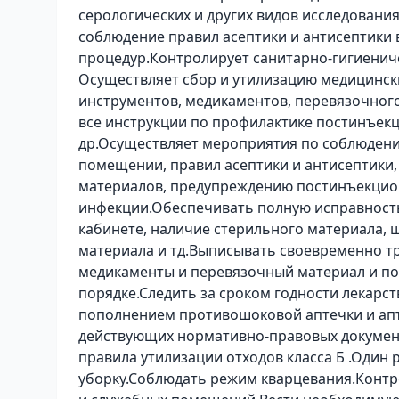
серологических и других видов исследовани
соблюдение правил асептики и антисептики
процедур.Контролирует санитарно-гигиенич
Осуществляет сбор и утилизацию медицинск
инструментов, медикаментов, перевязочног
все инструкции по профилактике постинъек
др.Осуществляет мероприятия по соблюдени
помещении, правил асептики и антисептики,
материалов, предупреждению постинъекцион
инфекции.Обеспечивать полную исправность
кабинете, наличие стерильного материала, 
материала и тд.Выписывать своевременно т
медикаменты и перевязочный материал и по
порядке.Следить за сроком годности лекар
пополнением противошоковой аптечки и апт
действующих нормативно-правовых докумен
правила утилизации отходов класса Б .Один
уборку.Соблюдать режим кварцевания.Конт