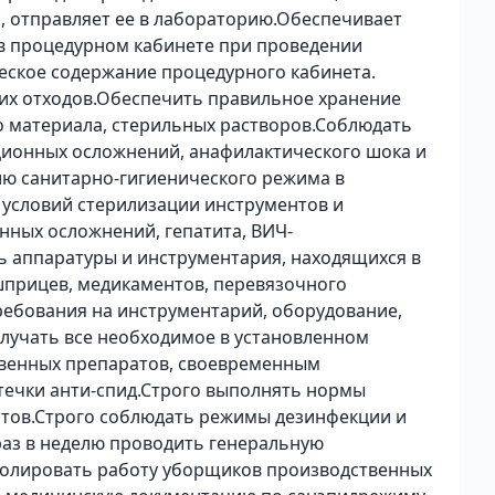
я, отправляет ее в лабораторию.Обеспечивает
 в процедурном кабинете при проведении
еское содержание процедурного кабинета.
их отходов.Обеспечить правильное хранение
о материала, стерильных растворов.Соблюдать
ционных осложнений, анафилактического шока и
ю санитарно-гигиенического режима в
 условий стерилизации инструментов и
ных осложнений, гепатита, ВИЧ-
 аппаратуры и инструментария, находящихся в
шприцев, медикаментов, перевязочного
ребования на инструментарий, оборудование,
лучать все необходимое в установленном
ственных препаратов, своевременным
ечки анти-спид.Строго выполнять нормы
тов.Строго соблюдать режимы дезинфекции и
 раз в неделю проводить генеральную
ролировать работу уборщиков производственных