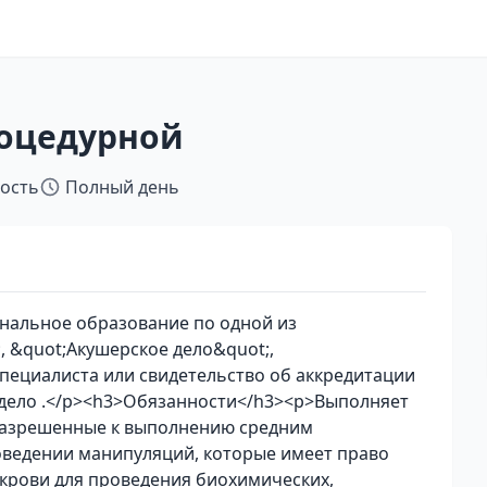
роцедурной
тость
Полный день
нальное образование по одной из
, &quot;Акушерское дело&quot;,
специалиста или свидетельство об аккредитации
 дело .</p><h3>Обязанности</h3><p>Выполняет
разрешенные к выполнению средним
ведении манипуляций, которые имеет право
крови для проведения биохимических,