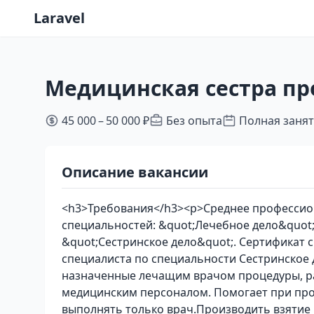
Laravel
Медицинская сестра п
45 000 – 50 000 ₽
Без опыта
Полная заня
Описание вакансии
<h3>Требования</h3><p>Среднее профессио
специальностей: &quot;Лечебное дело&quot;
&quot;Сестринское дело&quot;. Сертификат 
специалиста по специальности Сестринское
назначенные лечащим врачом процедуры, 
медицинским персоналом. Помогает при про
выполнять только врач.Производить взятие 